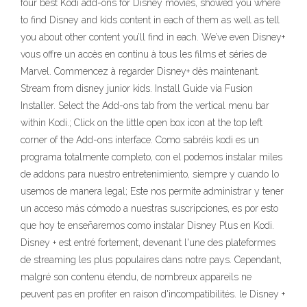
four best Kodi add-ons for Disney movies, showed you where
to find Disney and kids content in each of them as well as tell
you about other content you’ll find in each. We’ve even Disney+
vous offre un accès en continu à tous les films et séries de
Marvel. Commencez à regarder Disney+ dès maintenant.
Stream from disney junior kids. Install Guide via Fusion
Installer. Select the Add-ons tab from the vertical menu bar
within Kodi.; Click on the little open box icon at the top left
corner of the Add-ons interface. Como sabréis kodi es un
programa totalmente completo, con el podemos instalar miles
de addons para nuestro entretenimiento, siempre y cuando lo
usemos de manera legal; Este nos permite administrar y tener
un acceso más cómodo a nuestras suscripciones, es por esto
que hoy te enseñaremos como instalar Disney Plus en Kodi.
Disney + est entré fortement, devenant l'une des plateformes
de streaming les plus populaires dans notre pays. Cependant,
malgré son contenu étendu, de nombreux appareils ne
peuvent pas en profiter en raison d'incompatibilités. le Disney +